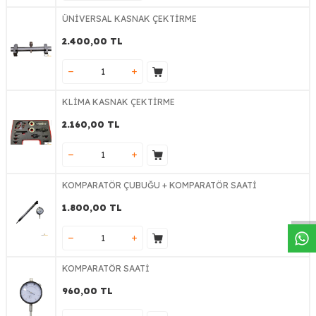
ÜNİVERSAL KASNAK ÇEKTİRME
2.400,00
TL
KLİMA KASNAK ÇEKTİRME
2.160,00
TL
W
h
a
s
a
p
p
D
e
s
t
e
H
a
t
t
KOMPARATÖR ÇUBUĞU + KOMPARATÖR SAATİ
1.800,00
TL
KOMPARATÖR SAATİ
960,00
TL