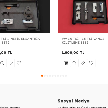
 TSİ 1. NESİL EKSANTRİK -
VW 1.0 TSİ - 1.5 TSİ VANOS
 SETİ
KİLİTLEME SETİ
,00
TL
1.800,00
TL
Sosyal Medya
enimize abone
Takipçilerimize Özel Kampanya v