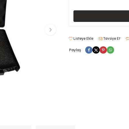
Listeye Ekle
Tavsiye Et
Paylaş