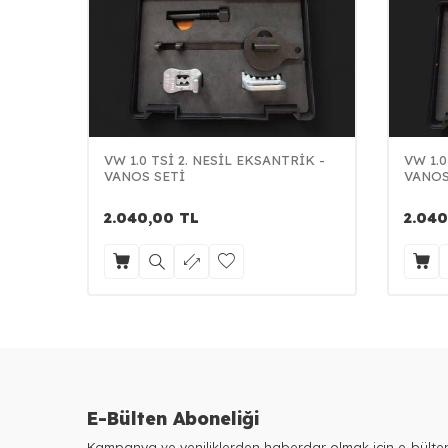
VW 1.0 TSİ 2. NESİL EKSANTRİK -
VW 1.0
VANOS SETİ
VANOS
2.040,00
TL
2.040
E-Bülten Aboneliği
Kampanya ve yeniliklerden haberdar olmak için e-bült