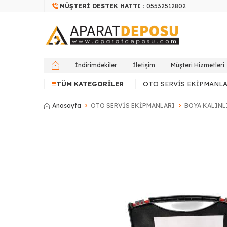
MÜŞTERI DESTEK HATTI :
05532512802
İndirimdekiler
İletişim
Müşteri Hizmetleri
TÜM KATEGORILER
OTO SERVIS EKIPMANLA
Anasayfa
OTO SERVİS EKİPMANLARI
BOYA KALINL