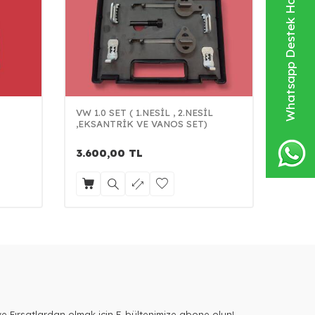
Whatsapp Destek Hattı
VW 1.0 SET ( 1.NESİL , 2.NESİL
CONT
,EKSANTRİK VE VANOS SET)
3.600,00
TL
4.50
e Fırsatlardan olmak için E-bültenimize abone olun!