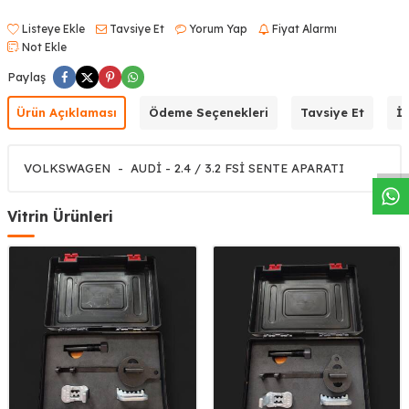
Listeye Ekle
Tavsiye Et
Yorum Yap
Fiyat Alarmı
Not Ekle
Paylaş
W
h
a
s
a
p
p
D
e
s
t
e
H
a
t
t
Ürün Açıklaması
Ödeme Seçenekleri
Tavsiye Et
İa
VOLKSWAGEN - AUDİ - 2.4 / 3.2 FSİ SENTE APARATI
Vitrin Ürünleri