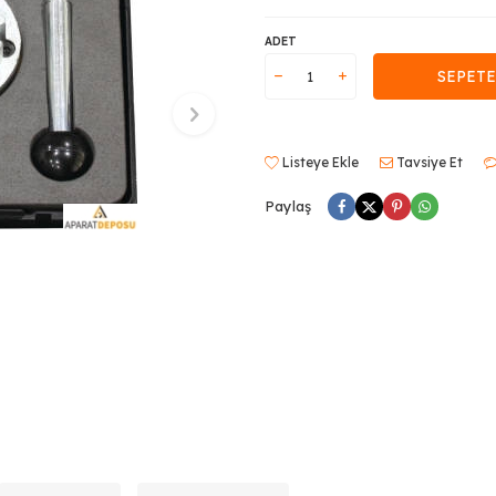
ADET
SEPETE
Listeye Ekle
Tavsiye Et
Paylaş