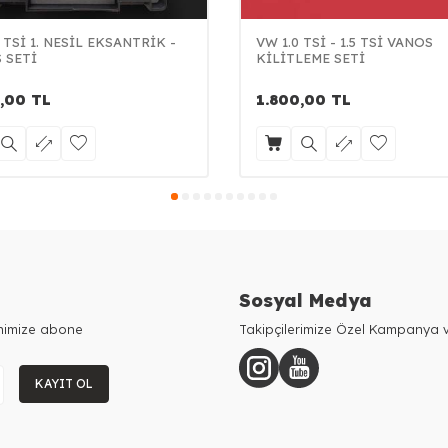
 TSİ 1. NESİL EKSANTRİK -
VW 1.0 TSİ - 1.5 TSİ VANOS
 SETİ
KİLİTLEME SETİ
,00
TL
1.800,00
TL
Sosyal Medya
enimize abone
Takipçilerimize Özel Kampanya v
KAYIT OL