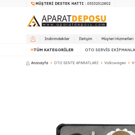
MÜŞTERI DESTEK HATTI :
05532512802
İndirimdekiler
İletişim
Müşteri Hizmetleri
TÜM KATEGORILER
OTO SERVIS EKIPMANLA
Anasayfa
OTO SENTE APARATLARI
Volkswagen
V