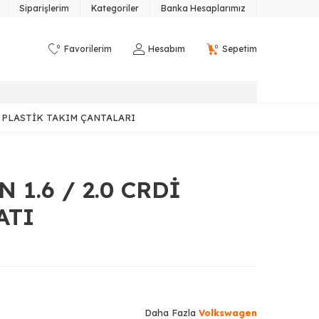
Siparişlerim
Kategoriler
Banka Hesaplarımız
0
0
Favorilerim
Hesabım
Sepetim
PLASTIK TAKIM ÇANTALARI
1.6 / 2.0 CRDİ
ATI
Daha Fazla
Volkswagen