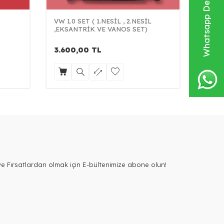
Whatsapp Destek Hattı
VW 1.0 SET ( 1.NESİL , 2.NESİL
CONT
,EKSANTRİK VE VANOS SET)
3.600,00
TL
4.50
e Fırsatlardan olmak için E-bültenimize abone olun!