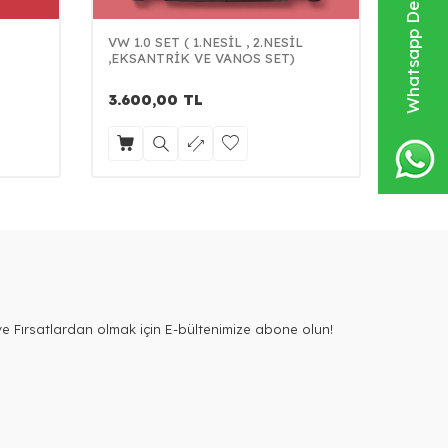
Whatsapp Destek Hattı
VW 1.0 SET ( 1.NESİL , 2.NESİL
CONT
,EKSANTRİK VE VANOS SET)
3.600,00
TL
4.50
e Fırsatlardan olmak için E-bültenimize abone olun!