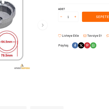
ADET
SEPETE
Listeye Ekle
Tavsiye Et
Paylaş