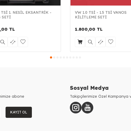
 TSİ 1. NESİL EKSANTRİK -
VW 1.0 TSİ - 1.5 TSİ VANOS
 SETİ
KİLİTLEME SETİ
,00
TL
1.800,00
TL
Sosyal Medya
enimize abone
Takipçilerimize Özel Kampanya v
KAYIT OL