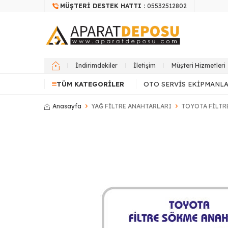
MÜŞTERI DESTEK HATTI :
05532512802
İndirimdekiler
İletişim
Müşteri Hizmetleri
TÜM KATEGORILER
OTO SERVIS EKIPMANLA
Anasayfa
YAĞ FİLTRE ANAHTARLARI
TOYOTA FİLTR