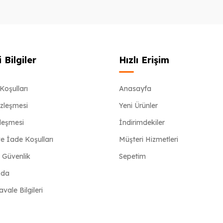
 Bilgiler
Hızlı Erişim
Koşulları
Anasayfa
özleşmesi
Yeni Ürünler
zleşmesi
İndirimdekiler
e İade Koşulları
Müşteri Hizmetleri
e Güvenlik
Sepetim
zda
ale Bilgileri