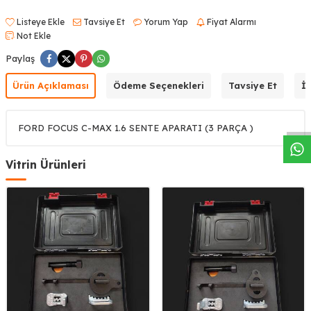
Listeye Ekle
Tavsiye Et
Yorum Yap
Fiyat Alarmı
Not Ekle
Paylaş
W
h
a
s
a
p
p
D
e
s
t
e
H
a
t
t
Ürün Açıklaması
Ödeme Seçenekleri
Tavsiye Et
İa
FORD FOCUS C-MAX 1.6 SENTE APARATI (3 PARÇA )
Vitrin Ürünleri