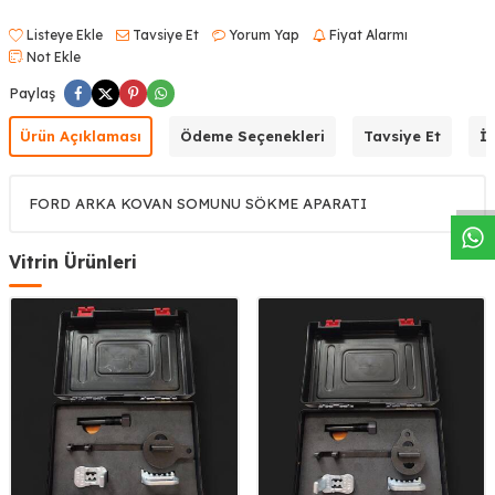
Listeye Ekle
Tavsiye Et
Yorum Yap
Fiyat Alarmı
Not Ekle
Paylaş
W
h
a
s
a
p
p
D
e
s
t
e
H
a
t
t
Ürün Açıklaması
Ödeme Seçenekleri
Tavsiye Et
İa
FORD ARKA KOVAN SOMUNU SÖKME APARATI
Vitrin Ürünleri