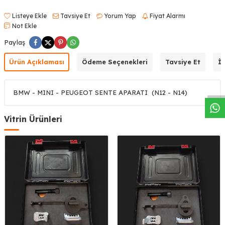
Listeye Ekle
Tavsiye Et
Yorum Yap
Fiyat Alarmı
Not Ekle
Paylaş
W
h
a
s
a
p
p
D
e
s
t
e
H
a
t
t
Ürün Açıklaması
Ödeme Seçenekleri
Tavsiye Et
İa
BMW - MINI - PEUGEOT SENTE APARATI (N12 - N14)
Vitrin Ürünleri