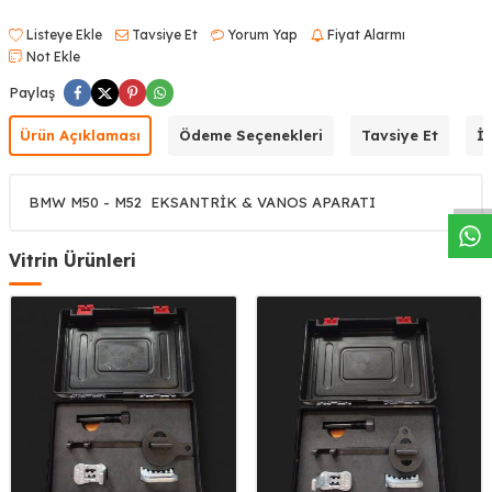
Listeye Ekle
Tavsiye Et
Yorum Yap
Fiyat Alarmı
Not Ekle
Paylaş
W
h
a
s
a
p
p
D
e
s
t
e
H
a
t
t
Ürün Açıklaması
Ödeme Seçenekleri
Tavsiye Et
İa
BMW M50 - M52 EKSANTRİK & VANOS APARATI
Vitrin Ürünleri