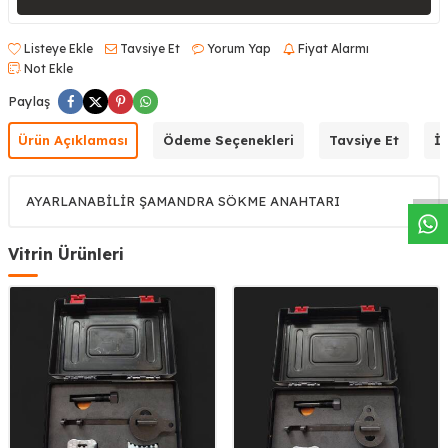
Listeye Ekle
Tavsiye Et
Yorum Yap
Fiyat Alarmı
Not Ekle
Paylaş
W
h
a
s
a
p
p
D
e
s
t
e
H
a
t
t
Ürün Açıklaması
Ödeme Seçenekleri
Tavsiye Et
İa
AYARLANABİLİR ŞAMANDRA SÖKME ANAHTARI
Vitrin Ürünleri